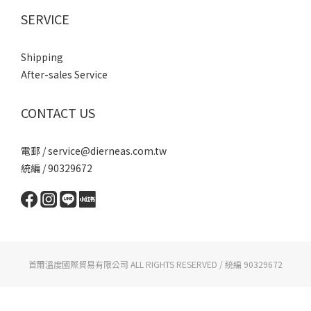
SERVICE
Shipping
After-sales Service
CONTACT US
電郵 / service@dierneas.com.tw
統編 / 90329672
首爾溫度國際貿易有限公司 ALL RIGHTS RESERVED / 統編 90329672