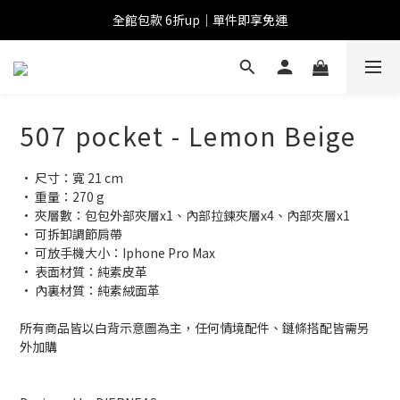
全館包款 6折up｜單件即享免運
507 pocket - Lemon Beige
• 尺寸：寬 21 cm
• 重量：270 g
• 夾層數：包包外部夾層x1、內部拉鍊夾層x4、內部夾層x1
• 可拆卸調節肩帶
• 可放手機大小：Iphone Pro Max
• 表面材質：純素皮革
• 內裏材質：純素絨面革
所有商品皆以白背示意圖為主，任何情境配件、鏈條搭配皆需另
外加購