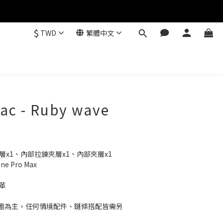
$
TWD
繁體中文
ac - Ruby wave
層x1、內部拉鍊夾層x1、內部夾層x1
 Pro Max
革
圖為主，任何情境配件、鏈條搭配皆需另