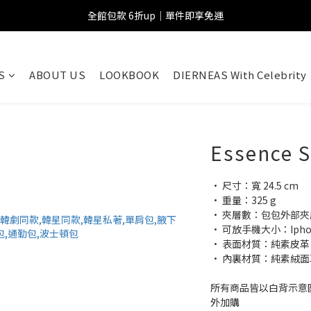
全館包款 6折up｜單件即享免運
S
ABOUT US
LOOKBOOK
DIERNEAS With Celebrity
Essence S
• 尺寸：寬 24.5 cm
• 重量：325 g
• 夾層數：包包外部夾
• 可放手機大小：Iphone
• 表面材質：純素皮革
• 內裏材質：純素絨面
所有商品皆以白背示意
外加購