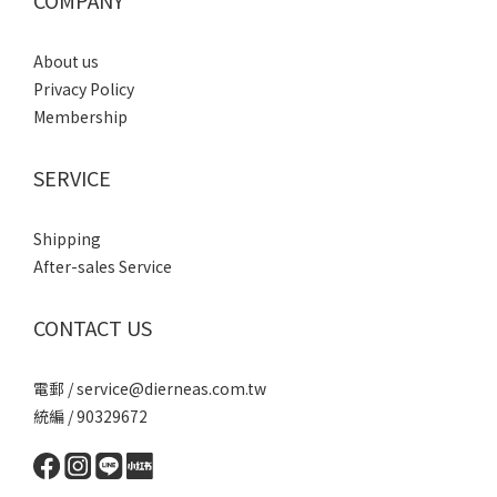
COMPANY
About us
Privacy Policy
Membership
SERVICE
Shipping
After-sales Service
CONTACT US
電郵 / service@dierneas.com.tw
統編 / 90329672