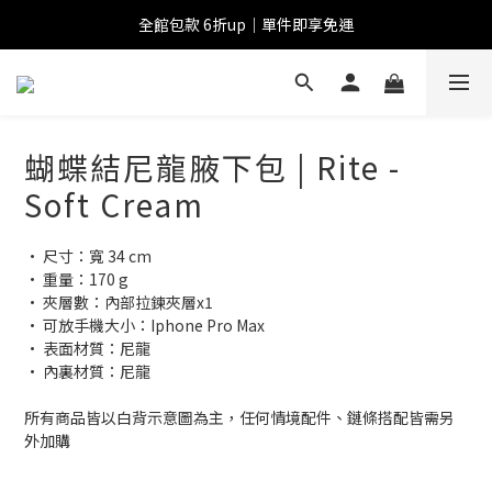
全館包款 6折up｜單件即享免運
蝴蝶結尼龍腋下包 | Rite -
Soft Cream
• 尺寸：寬 34 cm
• 重量：170 g
• 夾層數：內部拉鍊夾層x1
• 可放手機大小：Iphone Pro Max
• 表面材質：尼龍
• 內裏材質：尼龍
所有商品皆以白背示意圖為主，任何情境配件、鏈條搭配皆需另
外加購