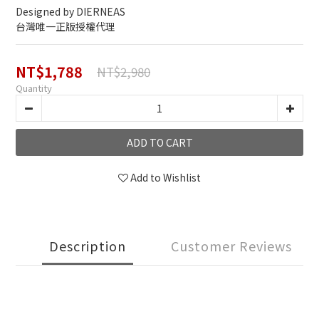
Designed by DIERNEAS
台灣唯一正版授權代理
NT$1,788
NT$2,980
Quantity
ADD TO CART
Add to Wishlist
Description
Customer Reviews