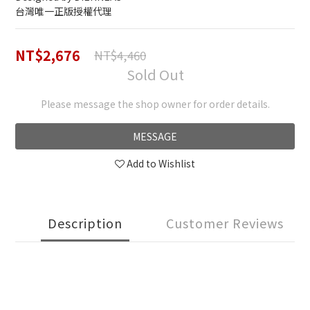
台灣唯一正版授權代理
NT$2,676
NT$4,460
Sold Out
Please message the shop owner for order details.
MESSAGE
Add to Wishlist
Description
Customer Reviews