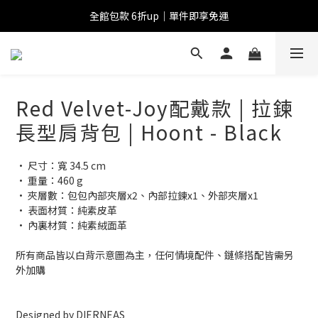
全館包款 6折up｜單件即享免運
Red Velvet-Joy配戴款 | 拉鍊
長型肩背包 | Hoont - Black
• 尺寸：寬 34.5 cm
• 重量：460 g
• 夾層數：包包內部夾層x2、內部拉鍊x1、外部夾層x1
• 表面材質：純素皮革
• 內裏材質：純素絨面革
所有商品皆以白背示意圖為主，任何情境配件、鏈條搭配皆需另
外加購
Designed by DIERNEAS